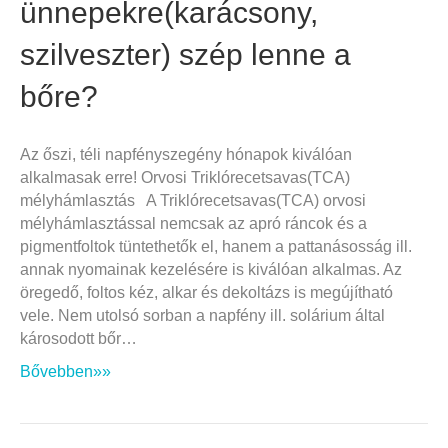
ünnepekre(karácsony,
szilveszter) szép lenne a
bőre?
Az őszi, téli napfényszegény hónapok kiválóan
alkalmasak erre! Orvosi Triklórecetsavas(TCA)
mélyhámlasztás A Triklórecetsavas(TCA) orvosi
mélyhámlasztással nemcsak az apró ráncok és a
pigmentfoltok tüntethetők el, hanem a pattanásosság ill.
annak nyomainak kezelésére is kiválóan alkalmas. Az
öregedő, foltos kéz, alkar és dekoltázs is megújítható
vele. Nem utolsó sorban a napfény ill. solárium által
károsodott bőr…
Bővebben»»