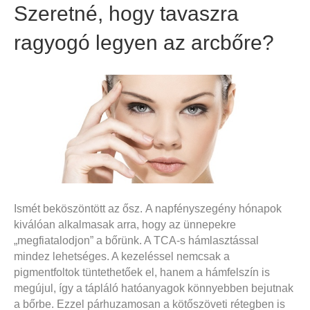
Szeretné, hogy tavaszra
ragyogó legyen az arcbőre?
Ismét beköszöntött az ősz. A napfényszegény hónapok
kiválóan alkalmasak arra, hogy az ünnepekre
„megfiatalodjon” a bőrünk. A TCA-s hámlasztással
mindez lehetséges. A kezeléssel nemcsak a
pigmentfoltok tüntethetőek el, hanem a hámfelszín is
megújul, így a tápláló hatóanyagok könnyebben bejutnak
a bőrbe. Ezzel párhuzamosan a kötőszöveti rétegben is