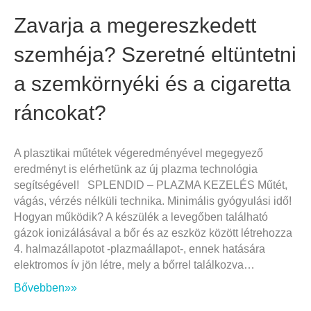
Zavarja a megereszkedett
szemhéja? Szeretné eltüntetni
a szemkörnyéki és a cigaretta
ráncokat?
A plasztikai műtétek végeredményével megegyező
eredményt is elérhetünk az új plazma technológia
segítségével! SPLENDID – PLAZMA KEZELÉS Műtét,
vágás, vérzés nélküli technika. Minimális gyógyulási idő!
Hogyan működik? A készülék a levegőben található
gázok ionizálásával a bőr és az eszköz között létrehozza
4. halmazállapotot -plazmaállapot-, ennek hatására
elektromos ív jön létre, mely a bőrrel találkozva…
Bővebben»»