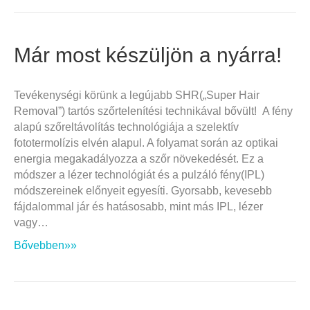
Már most készüljön a nyárra!
Tevékenységi körünk a legújabb SHR(„Super Hair
Removal”) tartós szőrtelenítési technikával bővült! A fény
alapú szőreltávolítás technológiája a szelektív
fototermolízis elvén alapul. A folyamat során az optikai
energia megakadályozza a szőr növekedését. Ez a
módszer a lézer technológiát és a pulzáló fény(IPL)
módszereinek előnyeit egyesíti. Gyorsabb, kevesebb
fájdalommal jár és hatásosabb, mint más IPL, lézer
vagy…
Bővebben»»