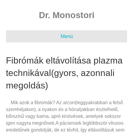
Dr. Monostori
Menü
Fibrómák eltávolítása plazma
technikával(gyors, azonnali
megoldás)
Mik azok a fibromák? Az arcon(leggyakrabban a felső
szemhéjakon), a nyakon és a hónaljakban észlelhető,
bőrszínű vagy barna, apró kinövések, amelyek sokszor
igen nagyra megnőnek.A páciensek legtöbbször vírusos
eredetűnek gondolják, de ez tévhit, így eltávolításuk sem