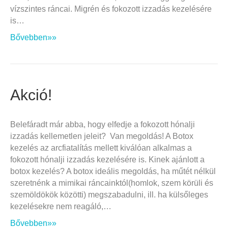
vízszintes ráncai. Migrén és fokozott izzadás kezelésére
is…
Bővebben»»
Akció!
Belefáradt már abba, hogy elfedje a fokozott hónalji
izzadás kellemetlen jeleit? Van megoldás! A Botox
kezelés az arcfiatalítás mellett kiválóan alkalmas a
fokozott hónalji izzadás kezelésére is. Kinek ajánlott a
botox kezelés? A botox ideális megoldás, ha műtét nélkül
szeretnénk a mimikai ráncainktól(homlok, szem körüli és
szemöldökök közötti) megszabadulni, ill. ha külsőleges
kezelésekre nem reagáló,…
Bővebben»»