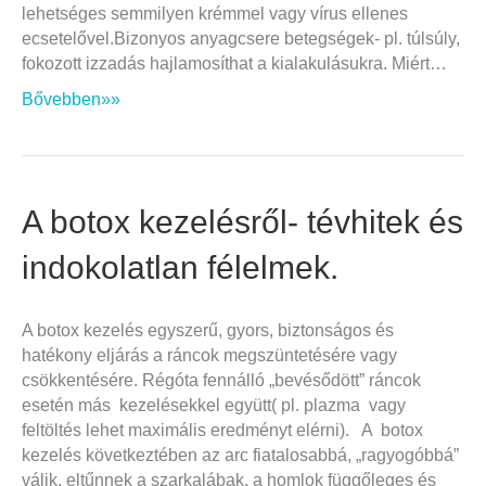
lehetséges semmilyen krémmel vagy vírus ellenes
ecsetelővel.Bizonyos anyagcsere betegségek- pl. túlsúly,
fokozott izzadás hajlamosíthat a kialakulásukra. Miért…
Bővebben»»
A botox kezelésről- tévhitek és
indokolatlan félelmek.
A botox kezelés egyszerű, gyors, biztonságos és
hatékony eljárás a ráncok megszüntetésére vagy
csökkentésére. Régóta fennálló „bevésődött” ráncok
esetén más kezelésekkel együtt( pl. plazma vagy
feltöltés lehet maximális eredményt elérni). A botox
kezelés következtében az arc fiatalosabbá, „ragyogóbbá”
válik, eltűnnek a szarkalábak, a homlok függőleges és